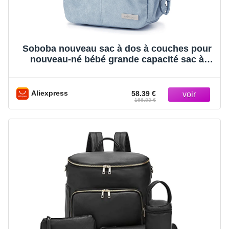
Soboba nouveau sac à dos à couches pour
nouveau-né bébé grande capacité sac à
couches étanche avec porte-sucette sacs à
couches élégants
Aliexpress
58.39 €
166.83 €